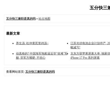
五分快三兼
五分快三兼职是真的吗
»
站点地图
最新文章
养生汤: 杜仲黄芪煲鸡汤~
江苏光伏电池企业计划停产, 2
幅减亏!
动真格的? 中国海军拖船逼近菲“坐滩”军
京东方获苹果屏幕大单: 独家
舰, 菲军方嘴硬: 不担心
iPhone 17 Pro 系列屏幕
查看网站首页:
五分快三兼职是真的吗